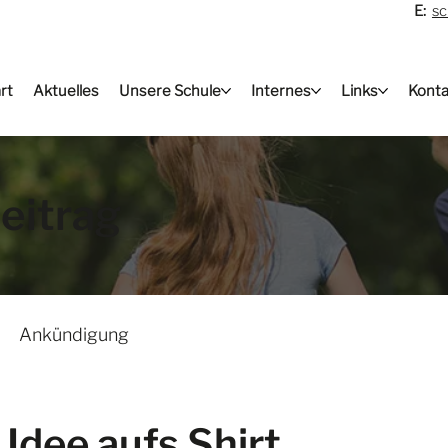
E:
sc
rt
Aktuelles
Unsere Schule
Internes
Links
Konta
eitrag
Ankündigung
 Idee aufs Shirt