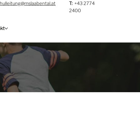
hulleitung@mslaabental.at
T:
+43 2774
2400
kt