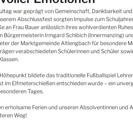
ultag war geprägt von Gemeinschaft, Dankbarkeit und 
nserem Abschlussfest sorgten Impulse zum Schuljahres
e an Frau Bauer anlässlich ihres wohlverdienten Ruhes
 Bürgermeisterin Irmgard Schibich (Innermanzing) und
reter der Marktgemeinde Altlengbach für besondere 
trägen verabschiedeten Schülerinnen und Schüler sowi
Klassen. 
öhepunkt bildete das traditionelle Fußballspiel Lehre
rst im Elfmeterschießen entschieden wurde – ein unverg
besonderen Tages.
en erholsame Ferien und unseren Absolventinnen und A
iteren Weg!