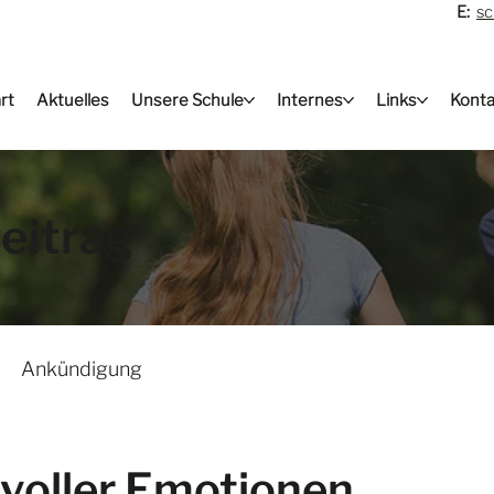
E:
sc
rt
Aktuelles
Unsere Schule
Internes
Links
Konta
eitrag
Ankündigung
 voller Emotionen