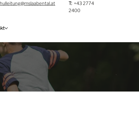
hulleitung@mslaabental.at
T:
+43 2774
2400
kt