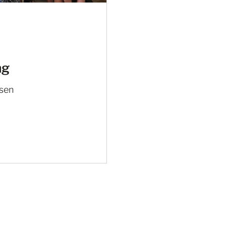
ng
sen