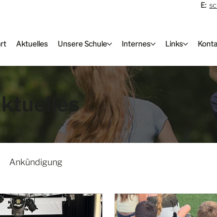
E:
sc
rt
Aktuelles
Unsere Schule
Internes
Links
Konta
ktuelles
Ankündigung