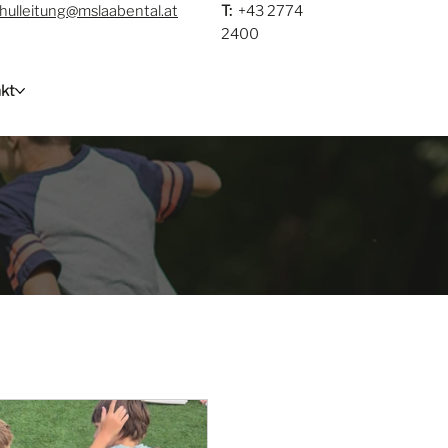
hulleitung@mslaabental.at
T:
+43 2774
2400
kt