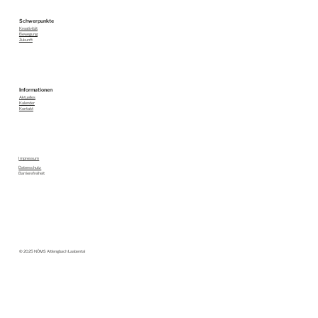
Schwerpunkte
Kreativität
Bewegung
Zukunft
Informationen
Aktuelles
Kalender
Kontakt
Impressum
Datenschutz
Barrierefreiheit
© 2025 NÖMS Altlengbach Laabental