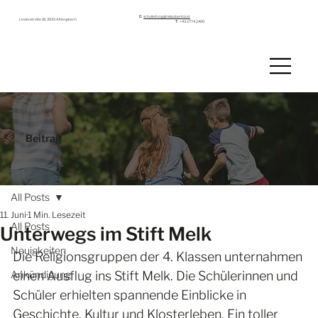
E:
schulleitung@mslaabental.at
Lindenstraße 18, 3033 Altlengbach
T:
+43 2774 2400
Beitrag
All Posts
11. Juni
1 Min. Lesezeit
All Posts
Unterwegs im Stift Melk
Neuigkeiten
Die Religionsgruppen der 4. Klassen unternahmen 
Ankündigung
einen Ausflug ins Stift Melk. Die Schülerinnen und 
Schüler erhielten spannende Einblicke in 
Geschichte, Kultur und Klosterleben. Ein toller 