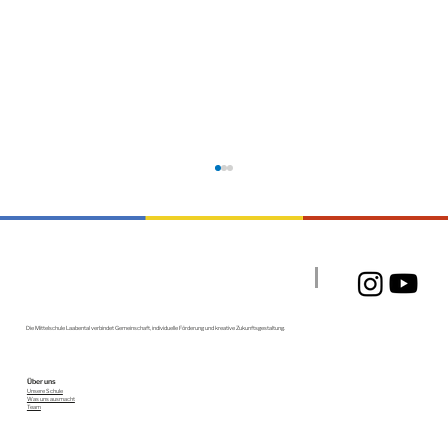
Ein Tag voller Emotionen
Die Mittelschule Laabental verbindet Gemeinschaft, individuelle Förderung und kreative Zukunftsgestaltung.
Über uns
Unsere Schule
Was uns ausmacht
Team