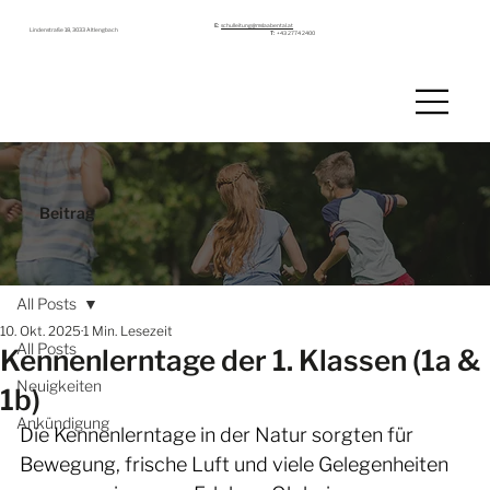
E:
schulleitung@mslaabental.at
Lindenstraße 18, 3033 Altlengbach
T:
+43 2774 2400
Beitrag
All Posts
10. Okt. 2025
1 Min. Lesezeit
All Posts
Kennenlerntage der 1. Klassen (1a &
Neuigkeiten
1b)
Ankündigung
Die Kennenlerntage in der Natur sorgten für 
Bewegung, frische Luft und viele Gelegenheiten 