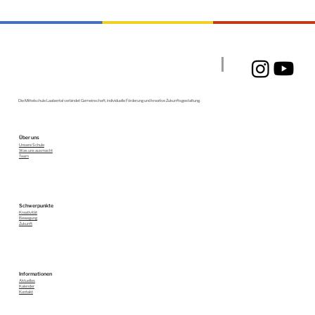
Ein Tag voller Emotionen
Die Mittelschule Laabental verbindet Gemeinschaft, individuelle Förderung und kreative Zukunftsgestaltung.
Über uns
Unsere Schule
Was uns ausmacht
Team
Schwerpunkte
Kreativität
Bewegung
Zukunft
Informationen
Aktuelles
Kalender
Kontakt