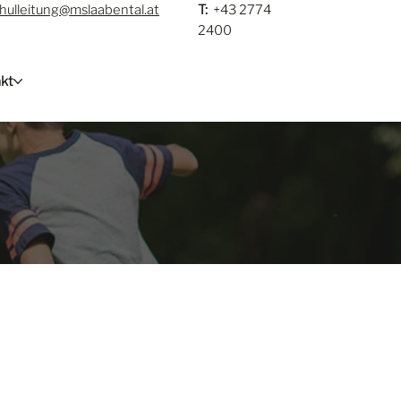
hulleitung@mslaabental.at
T:
+43 2774
2400
kt