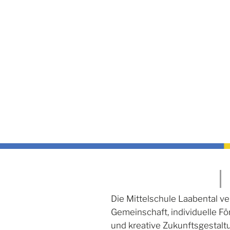
Bühne frei für den
Die Mittelschule Laabental ve
Abschluss
Gemeinschaft, individuelle F
und kreative Zukunftsgestalt