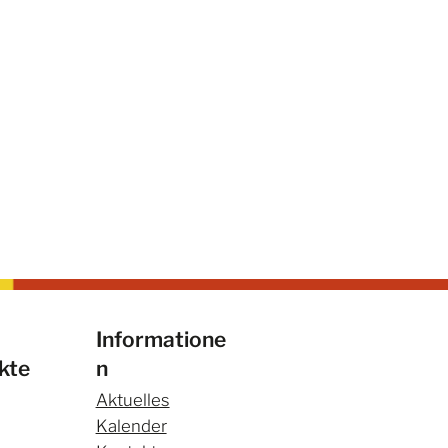
Informatione
kte
n
oßer BikeLine
schluss
Aktuelles
Kalender