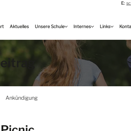
E:
sc
rt
Aktuelles
Unsere Schule
Internes
Links
Konta
eitrag
Ankündigung
 Picnic