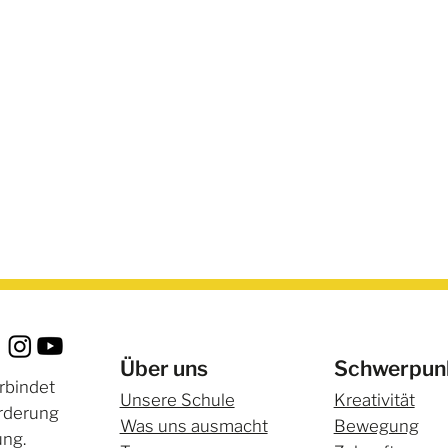
Ein Tag voller Emotionen
Über uns
Schwerpun
Gr
rbindet
Ab
Unsere Schule
Kreativität
örderung
Was uns ausmacht
Bewegung
ung.