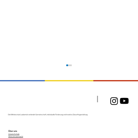
Ein Tag voller Emotionen
Die Mittelschule Laabental verbindet Gemeinschaft, individuelle Förderung und kreative Zukunftsgestaltung.
Über uns
Unsere Schule
Was uns ausmacht