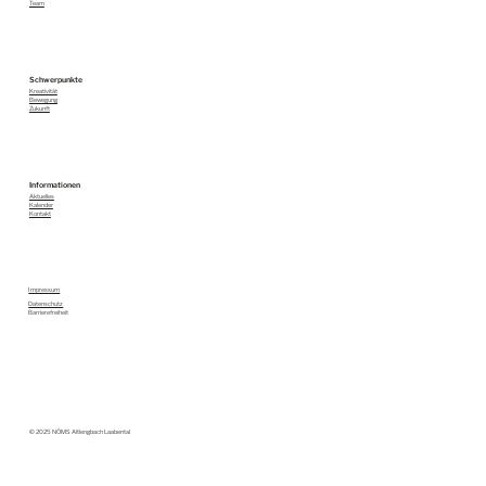
Team
Schwerpunkte
Kreativität
Bewegung
Zukunft
Informationen
Aktuelles
Kalender
Kontakt
Impressum
Datenschutz
Barrierefreiheit
© 2025 NÖMS Altlengbach Laabental