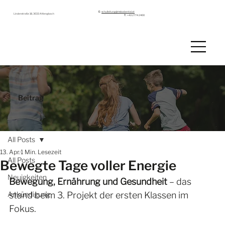
E:
schulleitung@mslaabental.at
Lindenstraße 18, 3033 Altlengbach
T:
+43 2774 2400
Beitrag
All Posts
13. Apr.
1 Min. Lesezeit
All Posts
Bewegte Tage voller Energie
Neuigkeiten
Bewegung, Ernährung und Gesundheit
 – das 
Ankündigung
stand beim 3. Projekt der ersten Klassen im 
Fokus.